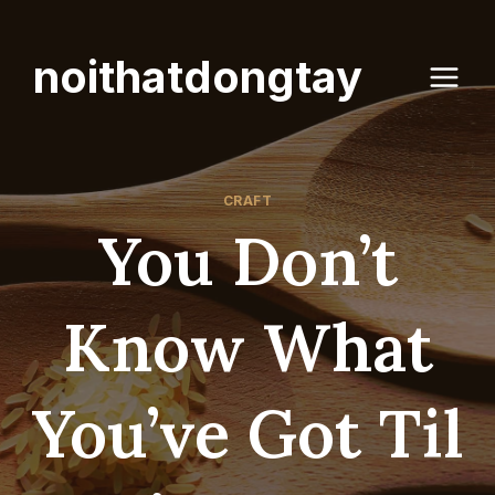
Skip
to
noithatdongtay
content
CRAFT
You Don’t
Know What
You’ve Got Til