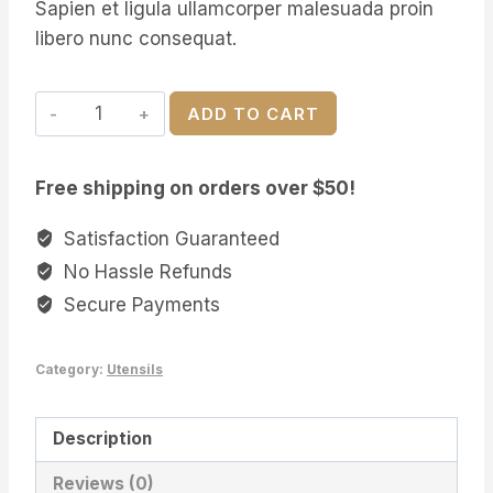
Sapien et ligula ullamcorper malesuada proin
libero nunc consequat.
Versatile
ADD TO CART
Walnut
Wood
Free shipping on orders over $50!
Plate
quantity
Satisfaction Guaranteed
No Hassle Refunds
Secure Payments
Category:
Utensils
Description
Reviews (0)