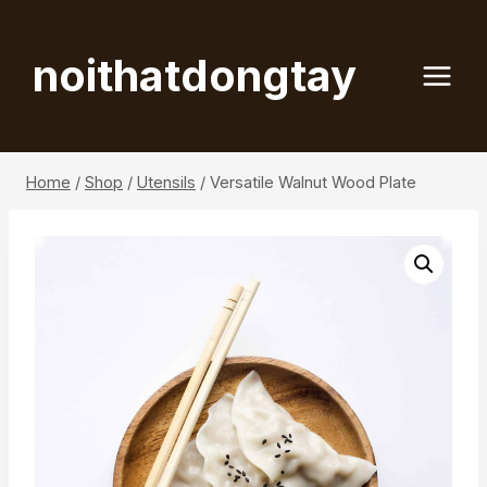
Skip
to
noithatdongtay
content
Home
/
Shop
/
Utensils
/
Versatile Walnut Wood Plate