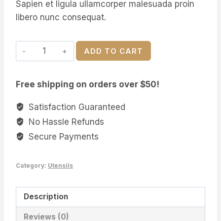
Sapien et ligula ullamcorper malesuada proin
libero nunc consequat.
Vintage
ADD TO CART
Wood
Dinner
Free shipping on orders over $50!
Plate
quantity
Satisfaction Guaranteed
No Hassle Refunds
Secure Payments
Category:
Utensils
Description
Reviews (0)